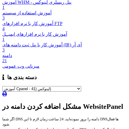
آموزش WHM - پنل ریسلری لینوکس
1
آموزش استفاده از سیستم
3
آموزش کار با نرم افزارهای FTP
4
آموزش کار با نرم افزارهای ایمیــل
1
آموزش کار با پنل ثبت دامنه های (IR) آی آر
3
دامنه
21
میزبانی وب عمومی
دسته بندی ها
مشکل اضافه کردن دامنه در WebsitePanel
اگر شما DNS دامنه را بروز نموده‌اید، 24 ساعت زمان لازم تا این DNSها فعال
شود.