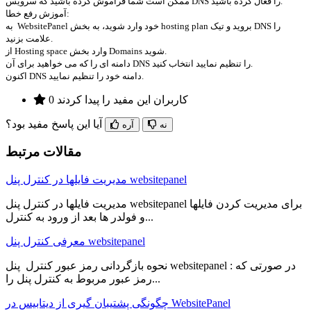
ممکن است شما فراموش کرده باشید که سرویس DNS را فعال کرده باشید.
آموزش رفع خطا:
به WebsitePanel خود وارد شوید، به بخش hosting plan بروید و تیک DNS را
علامت بزنید.
از Hosting space وارد بخش Domains شوید.
دامنه ای را که می خواهید برای آن DNS را تنظیم نمایید انتخاب کنید.
اکنون DNS دامنه خود را تنظیم نمایید.
0 کاربران این مفید را پیدا کردند
آیا این پاسخ مفید بود؟
نه
آره
مقالات مرتبط
مدیریت فایلها در کنترل پنل websitepanel
مدیریت فایلها در کنترل پنل websitepanel برای مدیریت کردن فایلها
و فولدر ها بعد از ورود به کنترل...
معرفی کنترل پنل websitepanel
نحوه بازگردانی رمز عبور کنترل پنل websitepanel : در صورتی که
رمز عبور مربوط به کنترل پنل را...
چگونگی پشتیبان گیری از دیتابیس در WebsitePanel