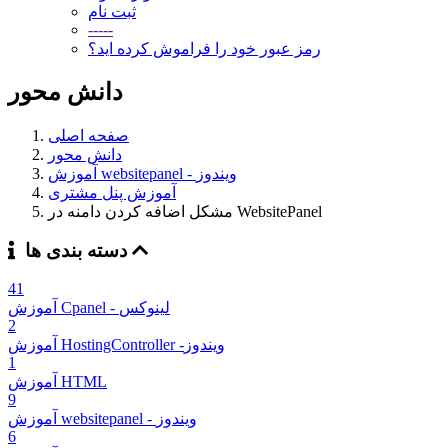
ثبت نام
-----
رمز عبور خود را فراموش کرده اید؟
دانش محور
صفحه اصلی
دانش محور
آموزش websitepanel - ویندوز
آموزش پنل مشتری
مشکل اضافه کردن دامنه در WebsitePanel
دسته بندی ها
41
آموزش Cpanel - لینوکس
2
آموزش HostingController -ویندوز
1
آموزش HTML
9
آموزش websitepanel - ویندوز
6