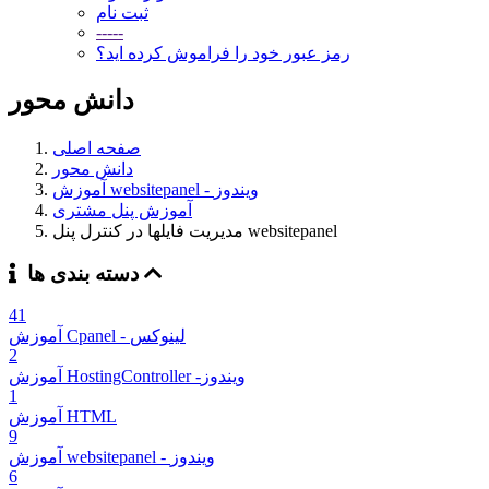
ثبت نام
-----
رمز عبور خود را فراموش کرده اید؟
دانش محور
صفحه اصلی
دانش محور
آموزش websitepanel - ویندوز
آموزش پنل مشتری
مدیریت فایلها در کنترل پنل websitepanel
دسته بندی ها
41
آموزش Cpanel - لینوکس
2
آموزش HostingController -ویندوز
1
آموزش HTML
9
آموزش websitepanel - ویندوز
6